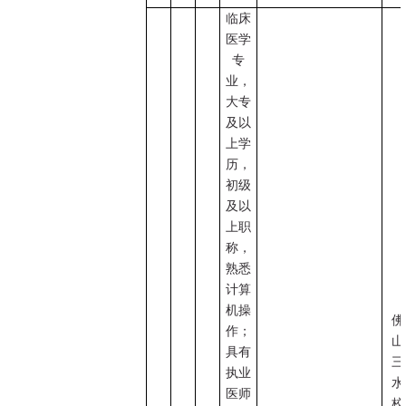
临床
医学
专
业，
大专
及以
上学
历，
初级
及以
上职
称，
熟悉
计算
机操
佛
作；
山
具有
三
执业
水
医师
校