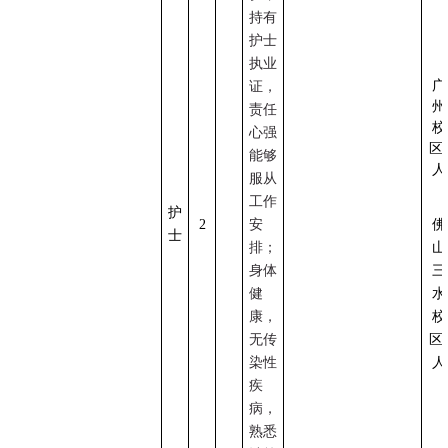
持有
护士
执业
广
证，
州
责任
校
心强
区
能够
人
服从
工作
护
2
安
佛
士
排；
山
身体
三
健
水
康，
校
无传
区
染性
人
疾
病，
熟悉