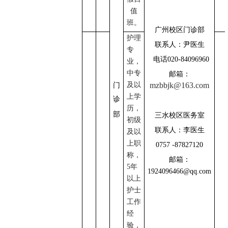
值
班。
广州校区门诊部
护理
联系人：尹医生
专
电话
020-84096960
业，
中专
邮箱：
及以
mzbbjk@163.com
门
上学
诊
历，
部
三水校区医务室
初级
联系人：李医生
及以
上职
0757 -87827120
称，
邮箱：
5
年
1924096466@qq.com
以上
护士
工作
经
验，