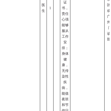
证
医
区
1
书，
生
或
责任
广
心强
州
能够
服从
诊
工作
部
安
排；
身体
健
康，
无传
染性
疾
病，
能值
夜班
和节
假日