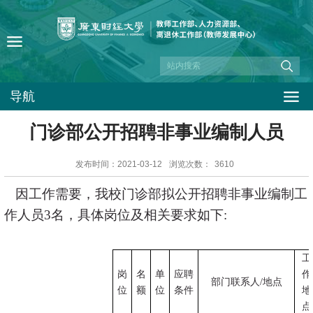
导航
门诊部公开招聘非事业编制人员
发布时间：2021-03-12
浏览次数：
3610
因工作需要，我校门诊部拟公开招聘非事业编制工
作人员
3
名，具体岗位及相关要求如下:
工
岗
名
单
应聘
作
部门联系人
/
地点
位
额
位
条件
地
点