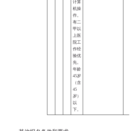
计算
机操
作。
有二
甲以
上医
院工
作经
验优
先。
年龄
45
岁
（含
45
岁）
以
下。