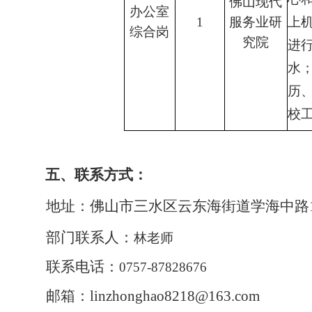
佛山现代
办公室
1
服务业研
上
综合岗
究院
进
水
历
校
五、联系方式：
地址：佛山市三水区云东海街道学海中路1
部门联系人：
林
老师
联系电话：
0757-87828676
邮箱：linzhonghao8218@163.com